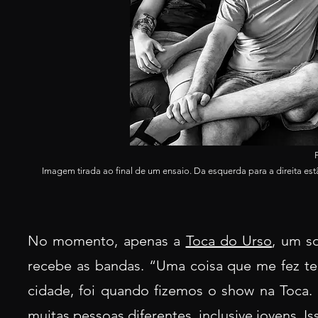
Imagem tirada ao final de um ensaio. Da esquerda para a direita estão
No momento, apenas a
Toca do Urso
, um s
recebe as bandas. “Uma coisa que me fez ter
cidade, foi quando fizemos o show na Toca.
muitas pessoas diferentes, inclusive jovens. I