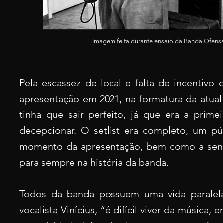
I
magem feita durante ensaio da Banda Ofensa G
Pela escassez de local e falta de incentivo 
apresentação em 2021, na formatura
da atual
tinha que sair perfeito, já que era a prime
decepcionar. O setlist era completo, um p
momento da apresen
tação, bem como a sens
para sempre na história da banda.
Todos da banda possuem uma vida paralela,
vocalista Vinícius, “é difícil viver da música