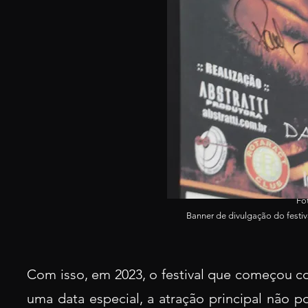
Fot
Banner de divulgação do festi
Com isso, em 2023, o festival que começou c
uma data especial, a atração principal não p