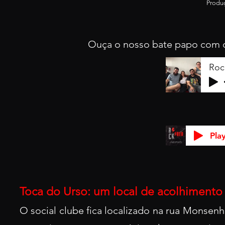
Produç
Ouça o nosso bate papo com o
Pla
Toca do Urso: um local de aco
lhimento
O social clube fica localizado na rua Monsenh