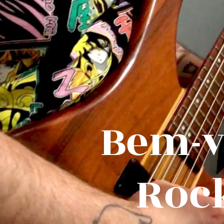
Bem-v
Roc