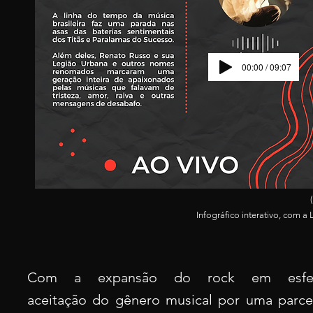
00:00 / 09:07
Infográfico interativo, c
om a 
Com a expansão do rock em esfera 
aceitação
do
gênero
musica
l por uma parc